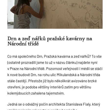
Drn a zeď nářků pražské kavárny na
Národní třídě
Co má společného Drn, Pražská kavárna a zeď nářků? To vše
(ostatně prozradili jsme to už v názvu článku) najdete nyní
v Praze na Národní třídě. Pozornost veřejnosti i médií se stáčí
k nové budově Drn, na rohu ulic Mikulandská a Národní třída
stále častěji. Přestože již bylo několikrát avizováno brzké
otevření, je podoba většiny interiérů zatím pro většinu
kolemjdoucích zahalena tajemstvím.
Jedná se o odvážný počin architekta Stanislava Fialy, který