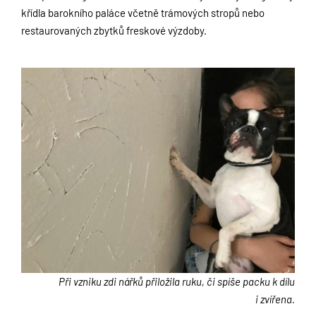
křídla barokního paláce včetně trámových stropů nebo
restaurovaných zbytků freskové výzdoby.
Při vzniku zdi nářků přiložila ruku, či spíše packu k dílu
i zvířena.