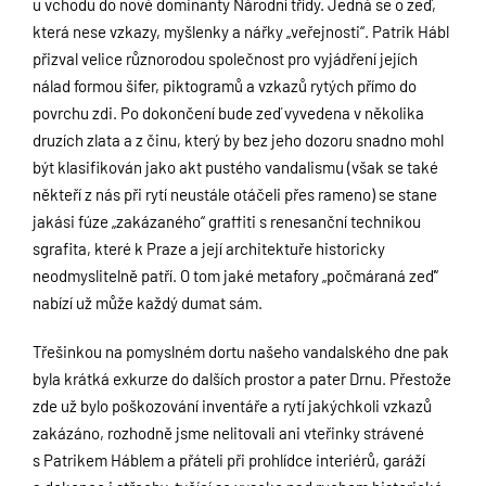
u vchodu do nové dominanty Národní třídy. Jedná se o zeď,
která nese vzkazy, myšlenky a nářky „veřejnosti“. Patrik Hábl
přizval velice různorodou společnost pro vyjádření jejích
nálad formou šifer, piktogramů a vzkazů rytých přímo do
povrchu zdi. Po dokončení bude zeď vyvedena v několika
druzích zlata a z činu, který by bez jeho dozoru snadno mohl
být klasifikován jako akt pustého vandalismu (však se také
někteří z nás při rytí neustále otáčeli přes rameno) se stane
jakási fúze „zakázaného“ graffiti s renesanční technikou
sgrafita, které k Praze a její architektuře historicky
neodmyslitelně patří. O tom jaké metafory „počmáraná zeď“
nabízí už může každý dumat sám.
Třešinkou na pomyslném dortu našeho vandalského dne pak
byla krátká exkurze do dalších prostor a pater Drnu. Přestože
zde už bylo poškozování inventáře a rytí jakýchkoli vzkazů
zakázáno, rozhodně jsme nelitovali ani vteřinky strávené
s Patrikem Háblem a přáteli při prohlídce interiérů, garáží