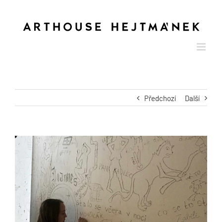
Skip
to
content
Předchozí
Další