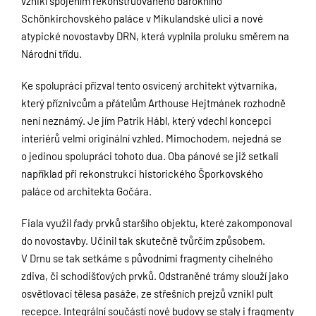
vznikl spojením rekonstruovaného barokního
Schönkirchovského paláce v Mikulandské ulici a nové
atypické novostavby DRN, která vyplnila proluku směrem na
Národní třídu.
Ke spolupráci přizval tento osvícený architekt výtvarníka,
který příznivcům a přátelům Arthouse Hejtmánek rozhodně
není neznámý. Je jím Patrik Hábl, který vdechl koncepci
interiérů velmi originální vzhled. Mimochodem, nejedná se
o jedinou spolupráci tohoto dua. Oba pánové se již setkali
například při rekonstrukci historického Šporkovského
paláce od architekta Gočára.
Fiala využil řady prvků staršího objektu, které zakomponoval
do novostavby. Učinil tak skutečně tvůrčím způsobem.
V Drnu se tak setkáme s původními fragmenty cihelného
zdiva, či schodišťových prvků. Odstraněné trámy slouží jako
osvětlovací tělesa pasáže, ze střešních prejzů vznikl pult
recepce. Integrální součástí nové budovy se staly i fragmenty