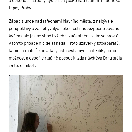
a dokonce i střechy, tyčící se vysoko nad ruchem historické
tepny Prahy.
Západ slunce nad střechami hlavního města, z nebývalé
perspektivy a za nebývalých okolností, nebezpečně zaváněl
kýčem, ale jak se shodli všichni zúčastnění, s tím se prostě
v tomto případě nic dělat nedá. Proto uzávěrky fotoaparátů,
kamer a mobilů zacvakaly ostošest a nyní máte díky tomu
možnost alespoň virtuálně posoudit, zda návštěva Drnu stála
za to, či nikoli.