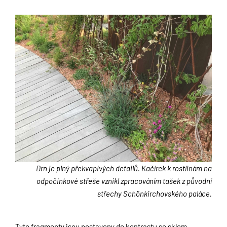
Drn je plný překvapivých detailů. Kačírek k rostlinám na
odpočinkové střeše vznikl zpracováním tašek z původní
střechy Schönkirchovského paláce.
Tyto fragmenty jsou postaveny do kontrastu se sklem,