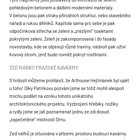
pohledovým betonem a dalšími moderními materiály.
V betonu jsou pak otisky přírodních struktur, nebo stavebního
nářadí a rukou dělníků. Kapitola sama pro sebe je pak
odpočinková střecha se zelení a „zrezlými“ toaletami
pokrytými zelení. Zeleň je zakomponovaná i do fasády
novostavby, kde se objevují různé traviny, nádvoří pak oživí
kovový strom, jenž bude rovněž pokryt rostlinami.
ZEĎ NÁŘKŮ PRAŽSKÉ KAVÁRNY.
S hrdostí můžeme prohlásit, že Arthouse Hejtmánek byl opět
u toho! Díky Patrikovu pozvání jsme se totiž mohli alespoň
trochu podílet na vzniku tohoto unikátního
architektonického projektu. Vyzbrojeni hřebíky, nožíky
a rydly jsme se jali poznamenat jednu ze zdí dosud
„zapečetěné“ místnosti Drnu.
Zeď nářků je situována v přízemí, prostoru budoucí kavárny,