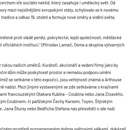
ovrchem vře sociální neklid, který zasahuje i umělecký svět. Od
pory mezi nejsilnějšími evropskými státy, schylovalo se k novému
tradice a odkaz 19. století a formuje nové směry a vidění světa,
amířené proti vládě peněz, pokrytectví, lepší společnosti, měšťácké
i oficiálních institucí.“ (Miroslav Lamač, Osma a skupina výtvarných
rukou našich umělců. Kurátoři, akcionáři a vedení firmy jako by
inanční dům může poskytovat prostor a nemalou podporu umění
nimiž se setkáme v této expozici, jsou veřejnosti známá a Arthouse
ě nabízí. Mezi jinými vystavenými se zde setkáváme s krajinami
inami francouzskými Otakara Kubína – Coubina nebo Jana Zrzavého,
ným Coubinem, či pařížskými Čechy Karsem, Toyen, Štýrským
e, Jana Štursy nebo Bedřicha Stefana nás přesvědčí o síle naší
 v sopečném prostředí poznamenaném dvěma světovými válkami, dokázali