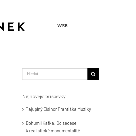
WEB
Hledat
...
Nejnovější příspěvky
Tajuplný Elsinor Františka Muziky
Bohumil Kafka: Od secese
k realistické monumentalitě