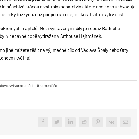
 díla působivá krásou a vnitřním bohatstvím, které nás dnes uchvacuje.
ělecky blízkých, což podporovalo jejich kreativitu a vytrvalost.
oukromých majitelů. Mezi vystavenými díly je i obraz Bedřicha
rý byl v nedávné době vydražen v Arthouse Hejtmánek.
mo jiné můžete těšit na výjimečné dílo od Václava Špály nebo Otty
 koncem května!
stava
,
výtvarné umění
|
0 komentářů
Facebook
Twitter
LinkedIn
Reddit
Pinterest
Vk
Email