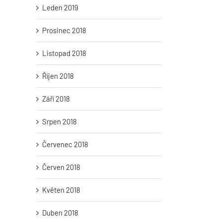
Leden 2019
Prosinec 2018
Listopad 2018
Říjen 2018
Září 2018
Srpen 2018
Červenec 2018
Červen 2018
Tajuplný Elsinor Františka Muziky
Bohumil Kafka: Od seces
Květen 2018
k realistické monumental
26. května 2026
|
0 komentářů
27. listopadu 2025
|
0 komentářů
Duben 2018