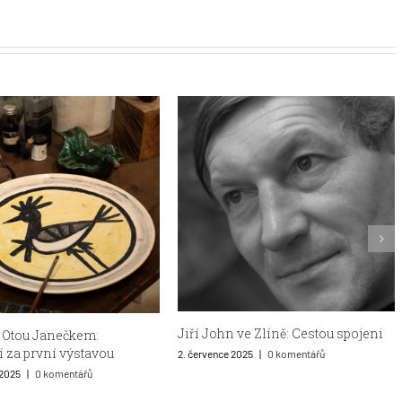
 ve Zlíně: Cestou spojeni
Od gotiky přes Napoleona k Máji
57: Výběr napříč staletími
2025
|
0 komentářů
31. května 2025
|
0 komentářů