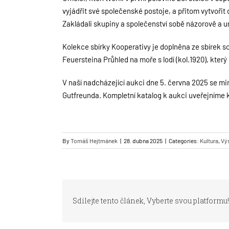
vyjádřit své společenské postoje, a přitom vytvořit
Zakládali skupiny a společenství sobě názorově a um
Kolekce sbírky Kooperativy je doplněna ze sbírek s
Feuersteina Průhled na moře s lodí (kol.1920), kte
V naší nadcházející aukci dne 5. června 2025 se mi
Gutfreunda. Kompletní katalog k aukci uveřejníme
By
Tomáš Hejtmánek
|
28. dubna 2025
|
Categories:
Kultura
,
Vý
Sdílejte tento článek, Vyberte svou platformu!