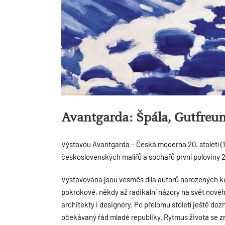
Avantgarda: Špála, Gutfreun
Výstavou Avantgarda – Česká moderna 20. století (1
československých malířů a sochařů první poloviny 2
Vystavována jsou vesměs díla autorů narozených kolem
pokrokové, někdy až radikální názory na svět nového
architekty i designéry. Po přelomu století ještě do
očekávaný řád mladé republiky. Rytmus života se zr