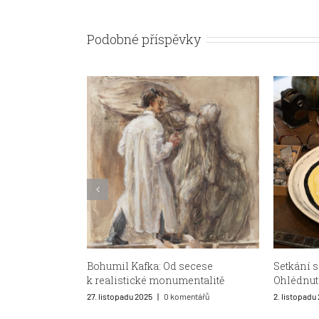
Podobné příspěvky
Jiří John
Setkání s Otou Janečkem:
Ohlédnutí za první výstavou
2. července 
2. listopadu 2025
|
0 komentářů