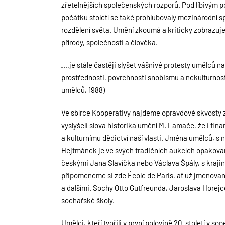
zřetelnějších společenských rozporů. Pod líbivým p
počátku století se také prohlubovaly mezinárodní s
rozdělení světa. Umění zkoumá a kriticky zobrazuje 
přírody, společnosti a člověka.
„…je stále častěji slyšet vášnivé protesty umělců n
prostřednosti, povrchnosti snobismu a nekulturnost
umělců, 1988)
Ve sbírce Kooperativy najdeme opravdové skvosty z 
vyslyšeli slova historika umění M. Lamače, že i f
a kulturnímu dědictví naší vlasti. Jména umělců, s 
Hejtmánek je ve svých tradičních aukcích opakovan
českými Jana Slavíčka nebo Václava Špály, s kraj
připomeneme si zde École de Paris, ať už jmenova
a dalšími. Sochy Otto Gutfreunda, Jaroslava Horejc
sochařské školy.
Umělci, kteří tvořili v první polovině 20. století