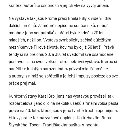
kontext autorů či osobností a jejich vliv na vývoj umění.
Na výstavě tak jsou kromě prací Emila Filly k vidění i díla
dalších umělců. Záměrně nepíšeme současníků, neboť
mnoho z jeho souputníků a přátel bylo klidně o 20 let
mladších, nežli on. Výstava symbolicky začíná důležitým
mezníkem ve Fillově životě, kdy mu bylo již 50 let(!). Právě
tehdy si na přelomu 20. a 30. let uvědomil své osamocené
postavení a na svou velkou retrospektivní výstavu, kterou si
nadělil ke kulatým narozeninám, přizval mladší umělce
a autory, s nimiž se spřátelil a jejichž impulzy posléze do své
práce přejímal.
Kurátor výstavy Karel Srp, jenž nás výstavou provázel, tak
rozparceloval jeho dílo na několik úseků a finální volba padla
právě na 30. léta, která jsou v jeho tvorbě trochu opomíjená.
Fillovy práce tak na výstavě doplňují díla třeba Jindřicha
Štyrského, Toyen, Františka Janouška, Vincenta