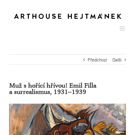
Skip
to
content
Předchozí
Další
Muž s hořící hřívou! Emil Filla
a surrealismus, 1931–1939