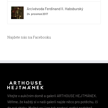
Arcivévoda Ferdinand II. Habsburský
24. prosince 2017
Najdete nás na Facebooku
Vítejte v aukčním domě a galerii ARTHOUSE HEJTMÁNEK.
Věříme, že každý si v naší galerii najde něco pro potěchu, či
do své sbírky. Možná se i jen tak zastaví, potká podobně