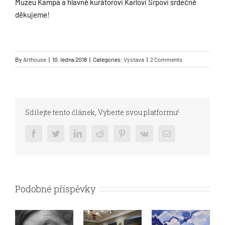
Muzeu Kampa a hlavně kurátorovi Karlovi Srpovi srdečně
děkujeme!
By
Arthouse
|
10. ledna 2018
|
Categories:
Výstava
|
2 Comments
Sdílejte tento článek, Vyberte svou platformu!
Facebook
Twitter
LinkedIn
Reddit
Pinterest
Vk
Email
Podobné příspěvky