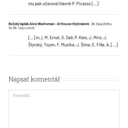
mu pak učaroval hlavně P. Picasso […]
Božský lajdák Alois Wachsman - Arthouse Hejtmánek
29. října 2018 v
10:35
- Odpovědět
[…] m. j. M. Ernst, S. Dalí, P. Klee, J. Miró, J.
Štyrský, Toyen, F. Muzika, J. Šíma, E. Filla, A. […]
Napsat komentář
Comment