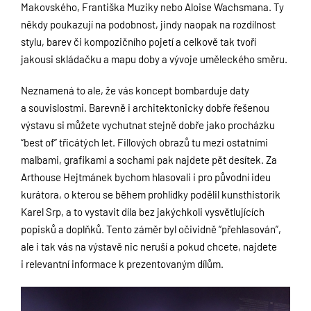
Makovského, Františka Muziky nebo Aloise Wachsmana. Ty
někdy poukazují na podobnost, jindy naopak na rozdílnost
stylu, barev či kompozičního pojetí a celkově tak tvoří
jakousi skládačku a mapu doby a vývoje uměleckého směru.
Neznamená to ale, že vás koncept bombarduje daty
a souvislostmi. Barevně i architektonicky dobře řešenou
výstavu si můžete vychutnat stejně dobře jako procházku
“best of” třicátých let. Fillových obrazů tu mezi ostatními
malbami, grafikami a sochami pak najdete pět desítek. Za
Arthouse Hejtmánek bychom hlasovali i pro původní ideu
kurátora, o kterou se během prohlídky podělil kunsthistorik
Karel Srp, a to vystavit díla bez jakýchkoli vysvětlujících
popisků a doplňků. Tento záměr byl očividně “přehlasován”,
ale i tak vás na výstavě nic neruší a pokud chcete, najdete
i relevantní informace k prezentovaným dílům.