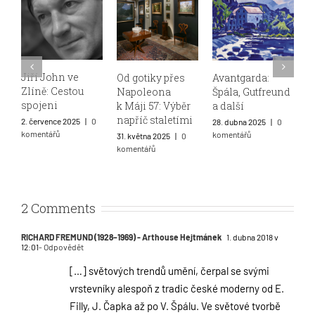
Od gotiky přes
Avantgarda:
Pařížští Češi
Napoleona
Špála, Gutfreund
27. března 2025
|
0
k Máji 57: Výběr
a další
komentářů
napříč staletími
0
28. dubna 2025
|
0
komentářů
31. května 2025
|
0
komentářů
2 Comments
RICHARD FREMUND (1928–1969) - Arthouse Hejtmánek
1. dubna 2018 v
12:01
- Odpovědět
[…] světových trendů umění, čerpal se svými
vrstevníky alespoň z tradic české moderny od E.
Filly, J. Čapka až po V. Špálu. Ve světové tvorbě