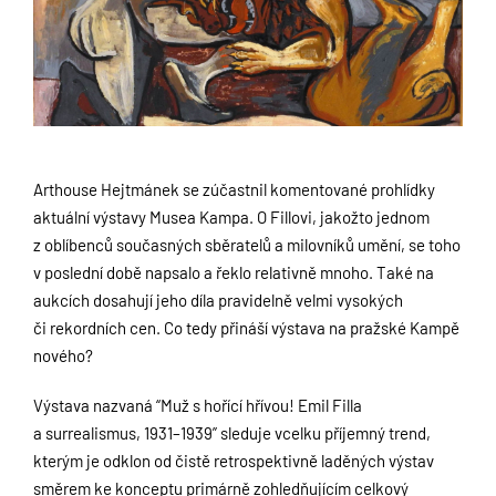
Arthouse Hejtmánek se zúčastnil komentované prohlídky
aktuální výstavy Musea Kampa. O Fillovi, jakožto jednom
z oblíbenců současných sběratelů a milovníků umění, se toho
v poslední době napsalo a řeklo relativně mnoho. Také na
aukcích dosahují jeho díla pravidelně velmi vysokých
či rekordních cen. Co tedy přináší výstava na pražské Kampě
nového?
Výstava nazvaná “Muž s hořící hřívou! Emil Filla
a surrealismus, 1931–1939” sleduje vcelku příjemný trend,
kterým je odklon od čistě retrospektivně laděných výstav
směrem ke konceptu primárně zohledňujícím celkový