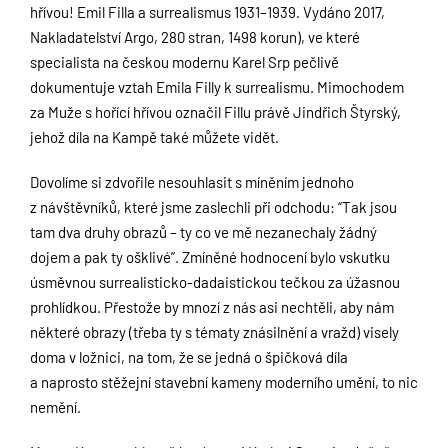
hřívou! Emil Filla a surrealismus 1931–1939. Vydáno 2017,
Nakladatelství Argo, 280 stran, 1498 korun), ve které
specialista na českou modernu Karel Srp pečlivě
dokumentuje vztah Emila Filly k surrealismu. Mimochodem
za Muže s hořící hřívou označil Fillu právě Jindřich Štyrský,
jehož díla na Kampě také můžete vidět.
Dovolíme si zdvořile nesouhlasit s míněním jednoho
z návštěvníků, které jsme zaslechli při odchodu: “Tak jsou
tam dva druhy obrazů – ty co ve mě nezanechaly žádný
dojem a pak ty ošklivé”. Zmíněné hodnocení bylo vskutku
úsměvnou surrealisticko-dadaistickou tečkou za úžasnou
prohlídkou. Přestože by mnozí z nás asi nechtěli, aby nám
některé obrazy (třeba ty s tématy znásilnění a vražd) visely
doma v ložnici, na tom, že se jedná o špičková díla
a naprosto stěžejní stavební kameny moderního umění, to nic
nemění.