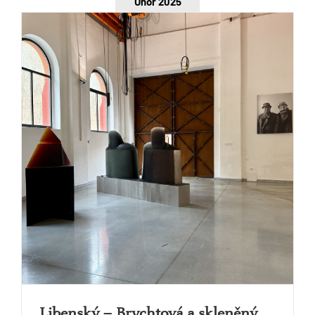
Únor 2025
Libenský – Brychtová a skleněný