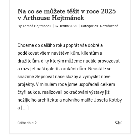
Na co se můžete těšit v roce 2025
v Arthouse Hejtmánek
By
Tomáš Hejtmánek
|
14. ledna 2025
|
Categories:
Nezařazené
Chceme do dalšího roku popřát vše dobré a
poděkovat všem návštěvníkům, klientům a
dražitelům, díky kterým můžeme nadále provozovat
a rozvíjet naši galerii a aukční dům. Neustále se
snažíme zlepšovat naše služby a vymýšlet nové
projekty. V minulém roce jsme uspořádali celkem
čtyři aukce, realizovali pokračování výstavy již
nežijícího architekta a naivního malíře Josefa Kotrby
a [...]
Čtěte dále
0