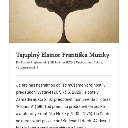
Tajuplný Elsinor Františka Muziky
By
Tomáš Hejtmánek
|
26. května 2026
|
Categories:
Aukce
,
výtvarné umění
Je pro nás nesmírnou ctí, že můžeme veřejnosti v
předaukční výstavě (21. 5.-3.6. 2026), a poté v
Zahradní aukci (4.6.) představit monumentální obraz
“Elsinor V” (1964) od předního představitele české
avantgardy Františka Muziky (1900 – 1974). Do Čech
se obraz vrací po více než šedesáti letech. Až dosud
byl uložený v soukromé sbírce v Haagu, [...]