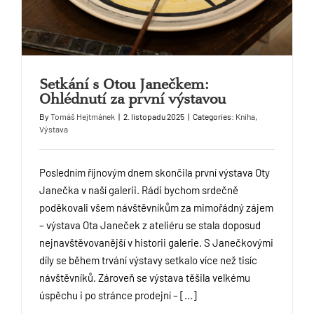
Setkání s Otou Janečkem:
Ohlédnutí za první výstavou
By
Tomáš Hejtmánek
|
2. listopadu 2025
|
Categories:
Kniha
,
Výstava
Posledním říjnovým dnem skončila první výstava Oty
Janečka v naší galerii. Rádi bychom srdečně
poděkovali všem návštěvníkům za mimořádný zájem
– výstava Ota Janeček z ateliéru se stala doposud
nejnavštěvovanější v historii galerie. S Janečkovými
díly se během trvání výstavy setkalo více než tisíc
návštěvníků. Zároveň se výstava těšila velkému
úspěchu i po stránce prodejní – [...]