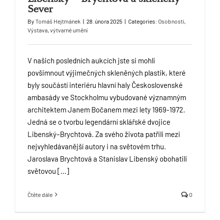
Sever
By
Tomáš Hejtmánek
|
28. února 2025
|
Categories:
Osobnosti
,
Výstava
,
výtvarné umění
V našich posledních aukcích jste si mohli
povšimnout výjimečných skleněných plastik, které
byly součástí interiéru hlavní haly Československé
ambasády ve Stockholmu vybudované významným
architektem Janem Bočanem mezi lety 1969-1972.
Jedná se o tvorbu legendární sklářské dvojice
Libenský–Brychtová. Za svého života patřili mezi
nejvyhledávanější autory i na světovém trhu.
Jaroslava Brychtová a Stanislav Libenský obohatili
světovou [...]
Čtěte dále
0