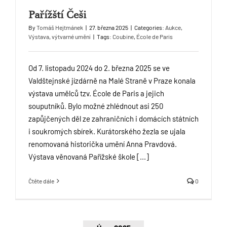
Pařížští Češi
By
Tomáš Hejtmánek
|
27. března 2025
|
Categories:
Aukce
,
Výstava
,
výtvarné umění
|
Tags:
Coubine
,
École de Paris
Od 7. listopadu 2024 do 2. března 2025 se ve
Valdštejnské jízdárně na Malé Straně v Praze konala
výstava umělců tzv. École de Paris a jejich
souputníků. Bylo možné zhlédnout asi 250
zapůjčených děl ze zahraničních i domácích státních
i soukromých sbírek. Kurátorského žezla se ujala
renomovaná historička umění Anna Pravdová.
Výstava věnovaná Pařížské škole [...]
Čtěte dále
0