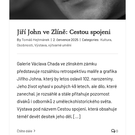
Jiří John ve Zlíně: Cestou spojeni
By
Tomáš Hejtmánek
|
2. července 2025
|
Categories:
Kultura
,
Osobnosti
,
Výstava
,
výtvarné umění
Galerie Václava Chada ve zlínském zámku
představuje rozsáhlou retrospektivu malíře a grafika
Jiřího Johna, který by letos oslavil 102. narozeniny.
Jeho život vyhasl v pouhých 49 letech, ale dílo, které
zanechal, je rozsáhlé a stále přitahuje pozornost
diváků i odborníků z uměleckohistorického světa.
Výstava pod názvem Cestou spojeni, která obsahuje
téměř devět desítek jeho děl, [...]
Čtěte dále
0