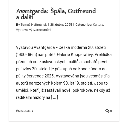
Avantgarda: Špála, Gutfreund
a další
By
Tomáš Hejtmánek
|
28. dubna 2025
|
Categories:
Kultura
,
Výstava
,
výtvarné umění
Výstavou Avantgarda – Česká moderna 20. století
(1900–1945) nás potěší Galerie Kooperativy. Přehlídka
předních československých malířů a sochařů první
poloviny 20. století je přístupná od konce února do
půlky července 2025. Vystavována jsou vesměs díla
autorů narozených kolem 90. let 19. století. Jsou to
umělci, kteří již zastávali nové, pokrokové, někdy až
radikální názory na [...]
Čtěte dále
0