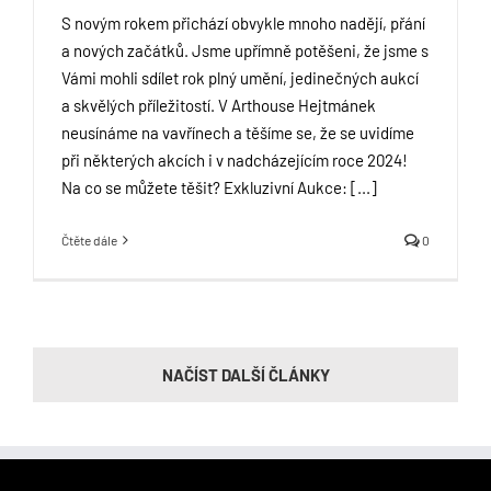
S novým rokem přichází obvykle mnoho nadějí, přání
a nových začátků. Jsme upřímně potěšeni, že jsme s
Vámi mohli sdílet rok plný umění, jedinečných aukcí
a skvělých příležitostí. V Arthouse Hejtmánek
neusínáme na vavřínech a těšíme se, že se uvidíme
při některých akcích i v nadcházejícím roce 2024!
Na co se můžete těšit? Exkluzivní Aukce: [...]
Čtěte dále
0
NAČÍST DALŠÍ ČLÁNKY