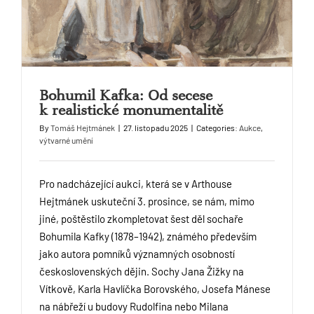
Bohumil Kafka: Od secese
k realistické monumentalitě
By
Tomáš Hejtmánek
|
27. listopadu 2025
|
Categories:
Aukce
,
výtvarné umění
Pro nadcházející aukci, která se v Arthouse
Hejtmánek uskuteční 3. prosince, se nám, mimo
jiné, poštěstilo zkompletovat šest děl sochaře
Bohumila Kafky (1878–1942), známého především
jako autora pomníků významných osobností
československých dějin. Sochy Jana Žižky na
Vítkově, Karla Havlíčka Borovského, Josefa Mánese
na nábřeží u budovy Rudolfina nebo Milana