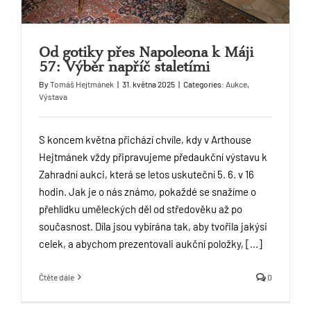
Od gotiky přes Napoleona k Máji
57: Výběr napříč staletími
By
Tomáš Hejtmánek
|
31. května 2025
|
Categories:
Aukce
,
Výstava
S koncem května přichází chvíle, kdy v Arthouse
Hejtmánek vždy připravujeme předaukční výstavu k
Zahradní aukci, která se letos uskuteční 5. 6. v 16
hodin. Jak je o nás známo, pokaždé se snažíme o
přehlídku uměleckých děl od středověku až po
současnost. Díla jsou vybírána tak, aby tvořila jakýsi
celek, a abychom prezentovali aukční položky, [...]
Čtěte dále
0