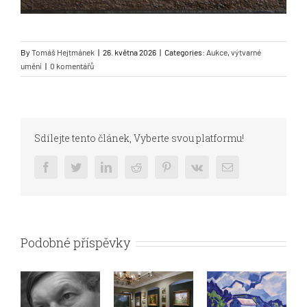
By
Tomáš Hejtmánek
|
26. května 2026
|
Categories:
Aukce
,
výtvarné
umění
|
0 komentářů
Sdílejte tento článek, Vyberte svou platformu!
Facebook
Twitter
LinkedIn
Reddit
Pinterest
Vk
Email
Podobné příspěvky