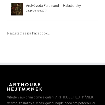
Arcivévoda Ferdinand II. Habsburský
24. prosince 2017
Najdete nás na Facebooku
Vítejte v aukčním domě a galerii ARTHOUSE HEJTMÁNEK.
Věříme, že každý si v naší galerii najde něco pro potěchu, či