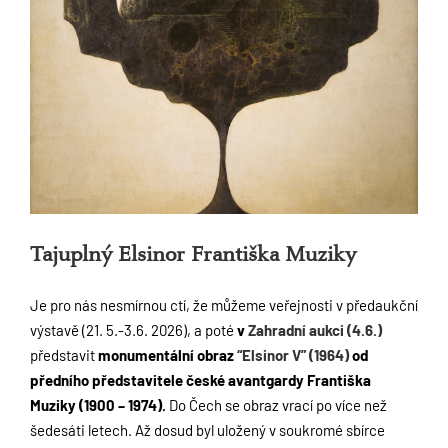
Tajuplný Elsinor Františka Muziky
Je pro nás nesmírnou ctí, že můžeme veřejnosti v předaukční
výstavě (21. 5.-3.6. 2026), a poté
v
Zahradní aukci (4.6.)
představit
monumentální obraz
“Elsinor V” (1964)
od
předního představitele české avantgardy Františka
Muziky (1900 – 1974).
Do Čech se obraz vrací po více než
šedesáti letech. Až dosud byl uložený v soukromé sbírce