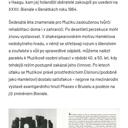
v Haagu, kam jej holandští sběratelé zakoupili po uvedení na
XXXII. Bienále v Benátkách roku 1964.
Šedesátá léta znamenala pro Muziku zaslouženou tvůrčí
rehabilitaci doma i v zahraničí. Po desetiletí perzekuce mohl
znovu vystavovat. V shakespearovském motivu Hamletova
nedobytného hradu, v němž se střetávají rozum s šílenstvím
a zoufalství s vůlí po spravedlivé odplatě, můžeme nalézt
paralelu k Muzikově osobní situaci v období 40. a 50. let, kdy
tehdejší režim postupně zakázal jeho činnost. Po letech
útlaku se Muzikovi právě prostřednictvím Elsinoru (podobně
jako Hamletovi) dostalo satisfakce – nejprve na mezinárodní
výstavě avantgardního hnutí Phases v Bruselu a posléze na
již zmíněném Bienále.