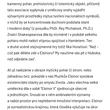
kamenný pohár, prehistorický či totemický objekt, přičemž
tato asociace vyplynula z umělcovy snahy vyjádřit
výtvarnými prostředky mýtus tvoření iracionálních symbolů,
v nichž by se koncentrovala duchovní podstata staré
i moderní doby” (z posudku PhDr. Rey Michalové, Ph.D.).
Znalci Shakespearova díla by nicméně i v podobě velkého
poháru mohli nalézt vtipnou spojitost s Hamletem. Ten
v druhé scéně stejnojmenné hry totiž říká Horatiovi: “Než –
což pak děláte zde v Elsinoru? My naučíme vás pít z hluboka,
než odjedete zas”.
Ať už nalézáme v obraze mytický pohár či strom, nebo
záhadnou tvrz, pokaždé v nás Muzikův Elsinor vyvolává
existenciální otázky po smyslu života. Jako všechna velká
umělecká díla v sobě “Elsinor V” sjednocuje obecné
s jednotlivým. Snoubí se v něm ambivalentní významy
a nabízí prostor pro nepřeberné množství interpretací. Elsinor
je surrealistickou krajinou, která člověka vylučuje na úkor