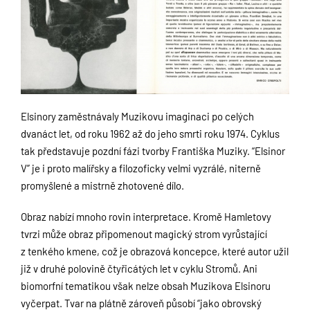
Elsinory zaměstnávaly Muzikovu imaginaci po celých
dvanáct let, od roku 1962 až do jeho smrti roku 1974. Cyklus
tak představuje pozdní fázi tvorby Františka Muziky. “Elsinor
V” je i proto malířsky a filozoficky velmi vyzrálé, niterně
promyšlené a mistrně zhotovené dílo.
Obraz nabízí mnoho rovin interpretace. Kromě Hamletovy
tvrzi může obraz připomenout magický strom vyrůstající
z tenkého kmene, což je obrazová koncepce, které autor užil
již v druhé polovině čtyřicátých let v cyklu Stromů. Ani
biomorfní tematikou však nelze obsah Muzikova Elsinoru
vyčerpat. Tvar na plátně zároveň působí “jako obrovský