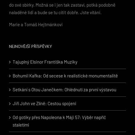
do své sbírky. Možná se i jen tak zastaví, potká podobně
naladěné lidi a bude se tu cítit dobře. Jste vítáni.
Marie a Tomáš Hejtmánkovi
NEJNOVĚJŠÍ PŘÍSPĚVKY
Tajuplný Elsinor Františka Muziky
Bohumil Kafka: Od secese k realistické monumentalitě
Setkání s Otou Janečkem: Ohlédnutí za první výstavou
Jiří John ve Zlíně: Cestou spojeni
Od gotiky přes Napoleona k Máji 57: Výběr napříč
staletími