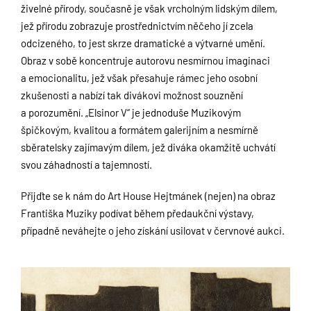
živelné přírody, současně je však vrcholným lidským dílem,
jež přírodu zobrazuje prostřednictvím něčeho jí zcela
odcizeného, to jest skrze dramatické a výtvarné umění.
Obraz v sobě koncentruje autorovu nesmírnou imaginaci
a emocionalitu, jež však přesahuje rámec jeho osobní
zkušenosti a nabízí tak divákovi možnost souznění
a porozumění. „Elsinor V“ je jednoduše Muzikovým
špičkovým, kvalitou a formátem galerijním a nesmírně
sběratelsky zajímavým dílem, jež diváka okamžitě uchvátí
svou záhadností a tajemností.
Přijďte se k nám do Art House Hejtmánek (nejen) na obraz
Františka Muziky podívat během předaukční výstavy,
případně neváhejte o jeho získání usilovat v červnové aukci.