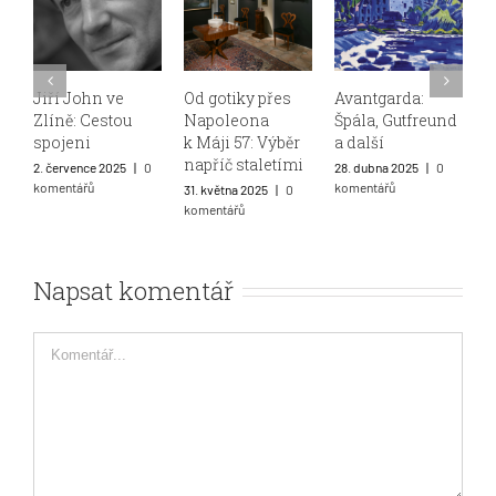
Od gotiky přes
Avantgarda:
Pařížští Češi
B
Napoleona
Špála, Gutfreund
O
27. března 2025
|
0
k Máji 57: Výběr
a další
k
komentářů
napříč staletími
m
28. dubna 2025
|
0
komentářů
31. května 2025
|
0
2
komentářů
k
Napsat komentář
Comment