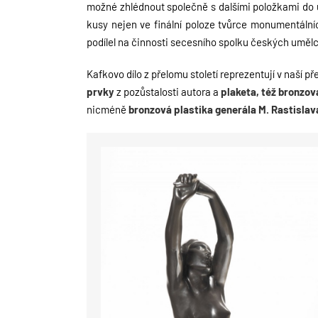
možné zhlédnout společně s dalšími položkami do ú
kusy nejen ve finální poloze tvůrce monumentálníc
podílel na činnosti secesního spolku českých uměl
Kafkovo dílo z přelomu století reprezentují v naší p
prvky
z pozůstalosti autora a
plaketa, též bronzov
nicméně
bronzová plastika
generála M. Rastislav