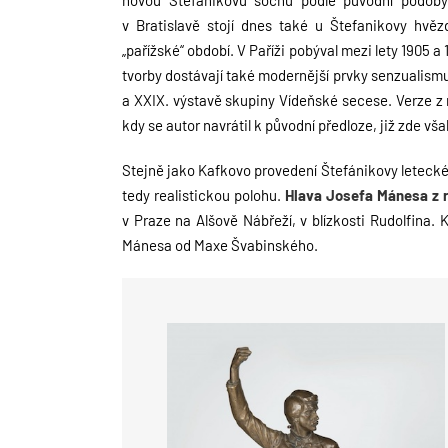
novou
Štefanikovu sochu podle původní podob
v Bratislavě stojí dnes také u Štefanikovy hvě
„pařížské“ období. V Paříži pobýval
mezi lety 1905 a 
tvorby dostávají také modernější prvky senzualism
a XXIX. výstavě skupiny Vídeňské secese. Verze z
kdy se autor navrátil k původní
předloze, již zde vš
Stejně jako Kafkovo provedení Štefánikovy letecké 
tedy realistickou polohu.
Hlava Josefa Mánesa z r
v Praze na Alšově Nábřeží,
v blízkosti Rudolfina.
Mánesa od Maxe Švabinského.