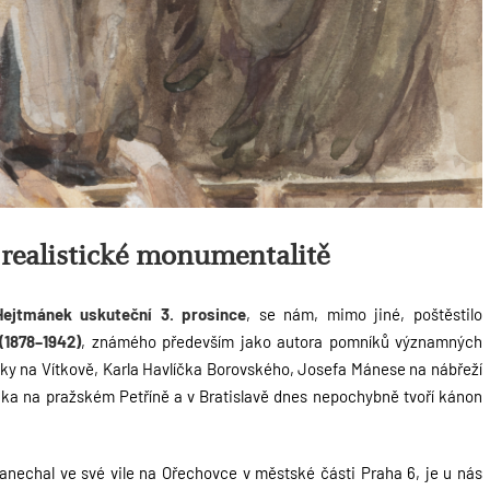
realistické monumentalitě
Hejtmánek uskuteční 3. prosince
, se nám, mimo jiné, poštěstilo
(1878–1942)
, známého především jako autora pomníků významných
ky na Vítkově, Karla Havlíčka Borovského, Josefa Mánese na nábřeží
ika na pražském Petříně a v Bratislavě dnes nepochybně tvoří kánon
 zanechal ve své vile na Ořechovce v městské části Praha 6, je u nás