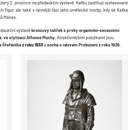
terý 2. prosince na předaukční výstavě. Kafku zastihují vystavované
h figur, ale také v rannější fázi jeho umělecké tvorby, kdy se Kafka
ců Mánes.
ředaukční výstavě
bronzový
talířek s prvky organicko-secesními
á,
ve stylizaci Alfonse Muchy
. Atraktivnějšími položkami jsou
a Štefánika
z roku 1933
a
socha s názvem Probuzení z roku 1926
.