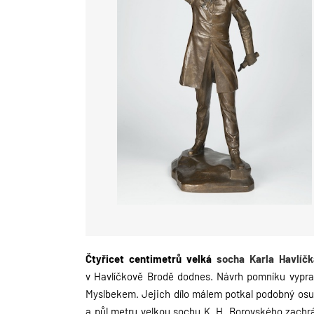
Čtyřicet centimetrů velká
socha Karla Havlíč
v Havlíčkově Brodě dodnes. Návrh pomníku vypr
Myslbekem. Jejich dílo málem
potkal podobný osud
a půl
metru velkou sochu K. H. Borovského zachrá