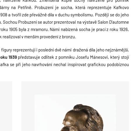
y, navržené Kafkou. Zmenšená kopie sochy navržené
pro pomník
zdárny na Petříně.
Probuzení je socha, která reprezentuje Kafkovo
1908 a tvořil zde převážně díla v duchu symbolismu. Později se do jeho
u. Sochou Probuzení se autor prezentoval
na výstavě Salon D’automne
 roku 1905
byla z mramoru. Námi nabízená socha je prací z roku 1926,
ak realizoval v menším provedení z bronzu.
figury reprezentují i poslední dvě
námi dražená díla jeho nejznámější,
oku 1
939
představuje odlitek z pomníku Josefu Mánesovi, který stojí
 Kafka se při jeho navrhování nechal inspirovat grafickou podobiznou