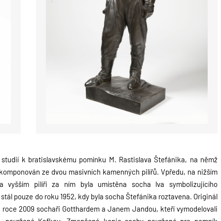
í studií k bratislavskému pomínku M.
Rastislava Štefánika, na němž
komponován ze dvou masivních kamenných pilířů. Vpředu, na nižším
a vyšším pilíři za ním byla umístěna socha lva
symbolizujícího
 stál pouze do roku
1952, kdy byla socha Štefánika roztavena. Originál
 roce 2009 sochaři Gotthardem a Janem Jandou, kteří vymodelovali