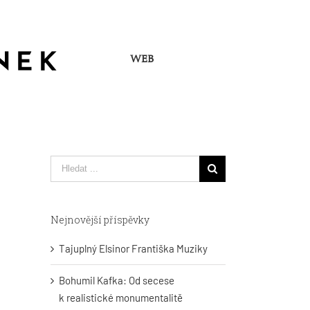
WEB
Hledat
...
Nejnovější příspěvky
Tajuplný Elsinor Františka Muziky
Bohumil Kafka: Od secese
k realistické monumentalitě