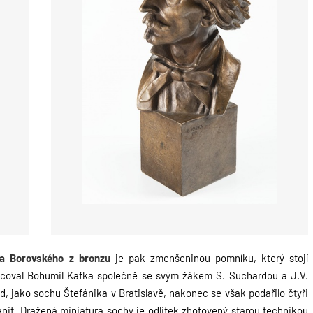
ka Borovského z bronzu
je pak
zmenšeninou pomníku, který stojí
acoval
Bohumil Kafka společně se svým žákem S. Suchardou a J.V.
, jako sochu Štefánika v Bratislavě, nakonec se však podařilo čtyři
nit. Dražená miniatura sochy je odlitek
zhotovený starou technikou