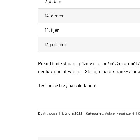
7. duben
14. červen
14. říjen
13 prosinec
Pokud bude situace příznivá, je možné, že se dočká
necháváme otevřenou. Sledujte naše stránky a newsl
Těšíme se brzy na shledanou!
By
Arthouse
|
9. února 2022
|
Categories:
Aukce
,
Nezařazené
|
0