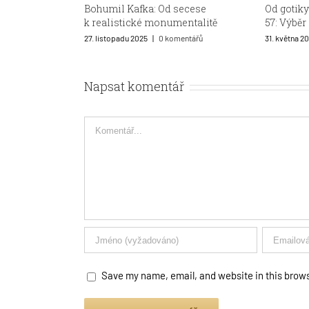
Od gotiky přes Napoleona k Máji
Pařížští 
57: Výběr napříč staletími
27. března 2
31. května 2025
|
0 komentářů
Napsat komentář
Comment
Save my name, email, and website in this brows