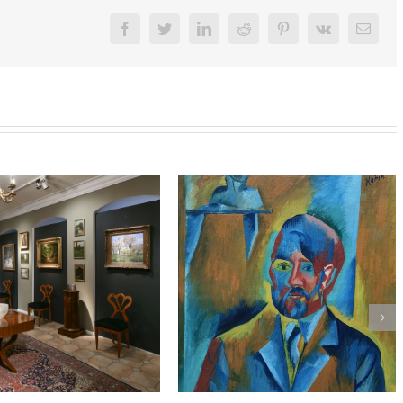
Facebook
Twitter
LinkedIn
Reddit
Pinterest
Vk
Email