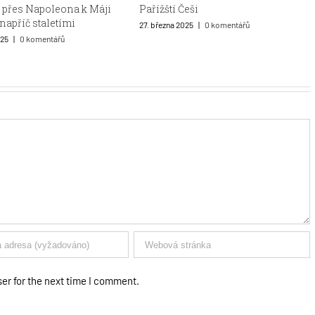
Na co se můžete těšit v roce 2025
Češi
v Arthouse Hejtmánek
025
|
0 komentářů
14. ledna 2025
|
0 komentářů
er for the next time I comment.