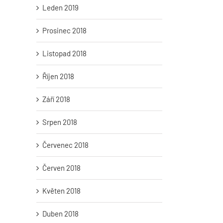
Tajuplný Elsinor Františka Muziky
Bohumil Kafka: Od seces
Leden 2019
k realistické monumental
26. května 2026
|
0 komentářů
27. listopadu 2025
|
0 komentářů
Prosinec 2018
Listopad 2018
Říjen 2018
Září 2018
Srpen 2018
Červenec 2018
Červen 2018
Květen 2018
Duben 2018