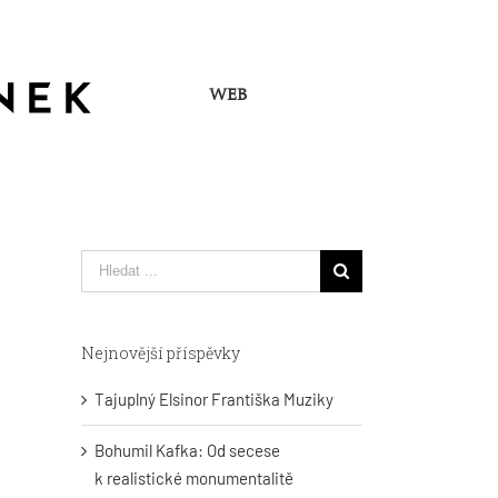
WEB
Hledat
...
Nejnovější příspěvky
Tajuplný Elsinor Františka Muziky
Bohumil Kafka: Od secese
k realistické monumentalitě