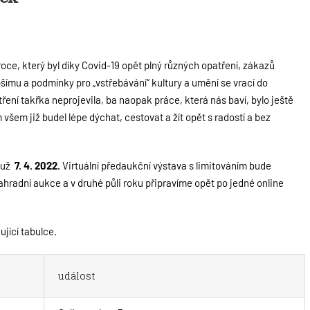
oce, který byl díky Covid-19 opět plný různých opatření, zákazů
pšímu a podmínky pro „vstřebávání“ kultury a umění se vrací do
ení takřka neprojevila, ba naopak práce, která nás baví, bylo ještě
 všem již budel lépe dýchat, cestovat a žít opět s radostí a bez
e už
7. 4. 2022.
Virtuální předaukční výstava s limitováním bude
ahradní aukce a v druhé půli roku připravíme opět po jedné online
ující tabulce.
událost