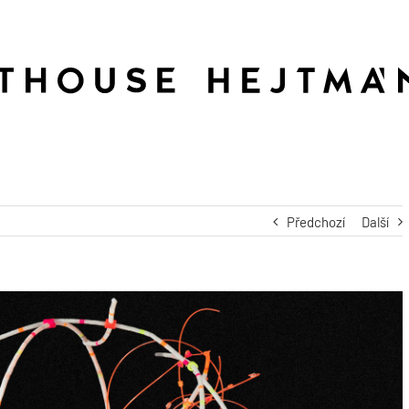
Předchozí
Další