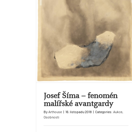
Josef Šíma – fenomén
malířské avantgardy
By
Arthouse
|
16. listopadu 2018
|
Categories:
Aukce
,
Osobnosti