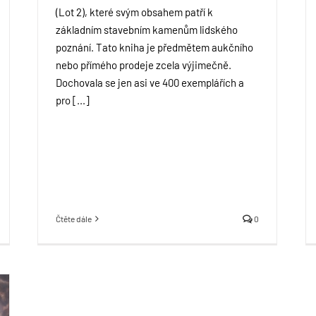
(Lot 2), které svým obsahem patří k
základním stavebním kamenům lidského
poznání. Tato kniha je předmětem aukčního
nebo přímého prodeje zcela výjimečně.
Dochovala se jen asi ve 400 exemplářích a
pro [...]
Čtěte dále
0