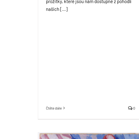
prožitky, které jsou nám dostupné z pohodlí
našich [...]
Čtěte dále
0