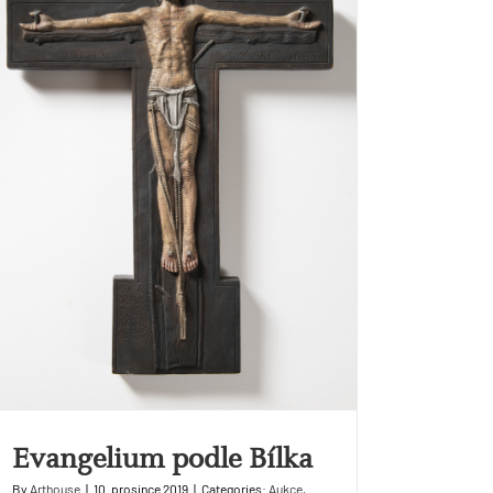
Evangelium podle Bílka
By
Arthouse
|
10. prosince 2019
|
Categories:
Aukce
,