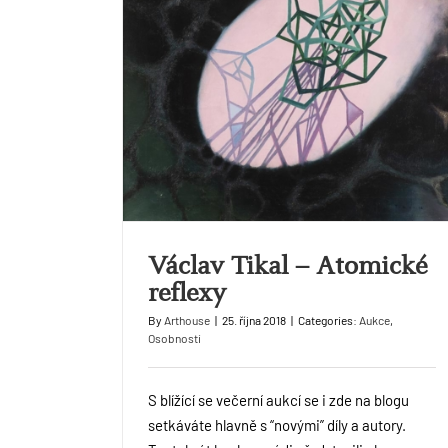
Václav Tikal – Atomické
reflexy
By
Arthouse
|
25. října 2018
|
Categories:
Aukce
,
Osobnosti
S blížící se večerní aukcí se i zde na blogu
setkáváte hlavně s “novými” díly a autory.