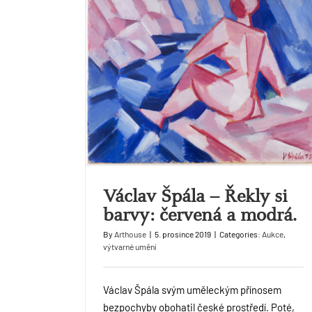
Václav Špála – Řekly si
barvy: červená a modrá.
By
Arthouse
|
5. prosince 2019
|
Categories:
Aukce
,
výtvarné umění
Václav Špála svým uměleckým přínosem
bezpochyby obohatil české prostředí. Poté,