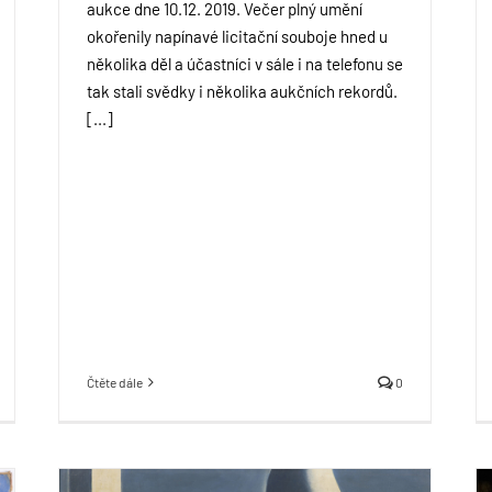
aukce dne 10.12. 2019. Večer plný umění
okořenily napínavé licitační souboje hned u
několika děl a účastníci v sále i na telefonu se
tak stali svědky i několika aukčních rekordů.
[...]
Čtěte dále
0