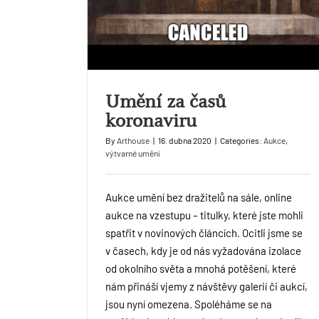
Umění za časů
koronaviru
By
Arthouse
|
16. dubna 2020
|
Categories:
Aukce
,
výtvarné umění
Aukce umění bez dražitelů na sále, online
aukce na vzestupu – titulky, které jste mohli
spatřit v novinových článcích. Ocitli jsme se
v časech, kdy je od nás vyžadována izolace
od okolního světa a mnohá potěšení, které
nám přináší vjemy z návštěvy galerií či aukcí,
jsou nyní omezena. Spoléháme se na