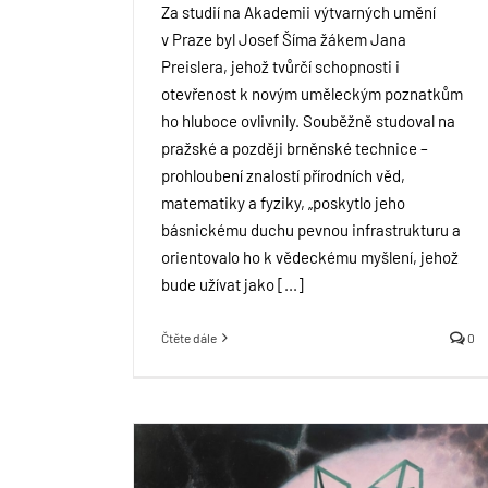
Za studií na Akademii výtvarných umění
v Praze byl Josef Šíma žákem Jana
Preislera, jehož tvůrčí schopnosti i
otevřenost k novým uměleckým poznatkům
ho hluboce ovlivnily. Souběžně studoval na
pražské a později brněnské technice –
prohloubení znalostí přírodních věd,
matematiky a fyziky, „poskytlo jeho
básnickému duchu pevnou infrastrukturu a
orientovalo ho k vědeckému myšlení, jehož
bude užívat jako [...]
Čtěte dále
0